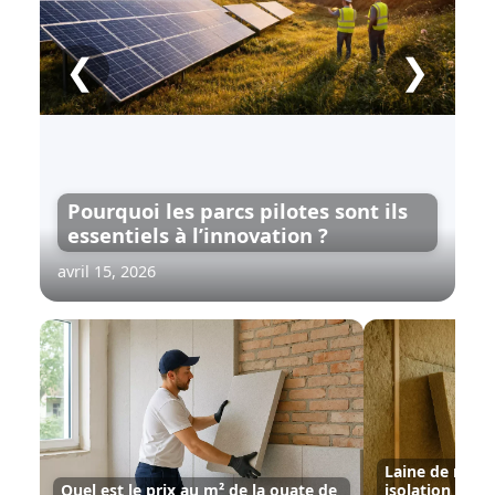
❮
❯
Pourquoi les parcs pilotes sont ils
essentiels à l’innovation ?
avril 15, 2026
Laine de roche
Quel est le prix au m² de la ouate de
isolation dura