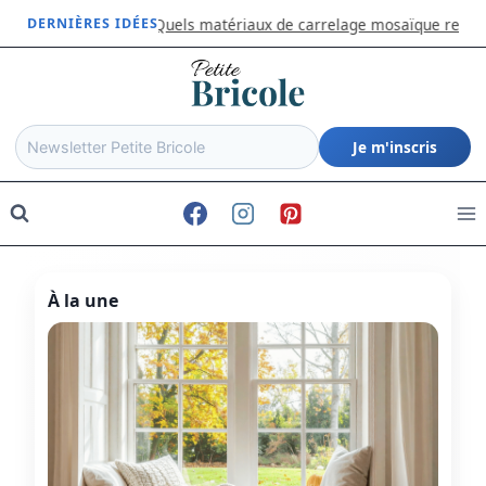
Aller
eur
Quels matériaux de carrelage mosaïque retiennent l’attention d
DERNIÈRES IDÉES
au
contenu
Je m'inscris
À la une